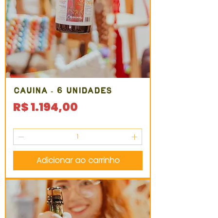
CAUINA - 6 unidades
Preço
R$ 1.194,00
IPI / ICMS / ISS incl.
Adicionar ao carrinho