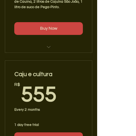
de Cauina, 2 litros de Cajuína São João, 1
litro de suco de Pega-Pinto.
Buy Now
1 Garrafa de Cauina
2 Litros de Cajuína
Caju e cultura
1 Litro de Pega-pinto
555R$
R$
555
Every 2 months
1 day free trial